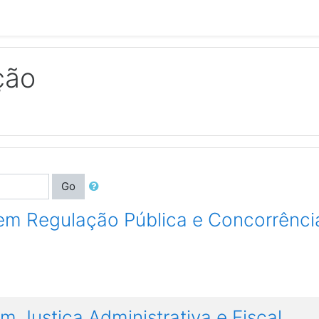
ção
Go
em Regulação Pública e Concorrênci
 Justiça Administrativa e Fiscal