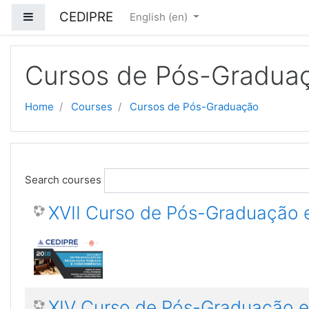
Skip to main content
CEDIPRE
Side panel
English ‎(en)‎
Cursos de Pós-Gradua
Home
Courses
Cursos de Pós-Graduação
Search courses
XVII Curso de Pós-Graduação 
XIV Curso de Pós-Graduação em